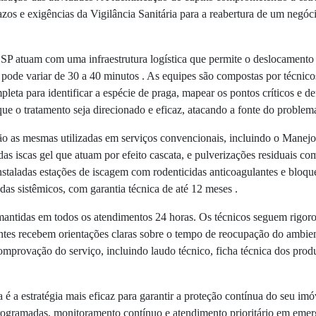
azos e exigências da Vigilância Sanitária para a reabertura de um negó
 atuam com uma infraestrutura logística que permite o deslocamento r
pode variar de 30 a 40 minutos . As equipes são compostas por técnico
pleta para identificar a espécie de praga, mapear os pontos críticos e d
que o tratamento seja direcionado e eficaz, atacando a fonte do problem
o as mesmas utilizadas em serviços convencionais, incluindo o Manejo 
zadas iscas gel que atuam por efeito cascata, e pulverizações residuais c
nstaladas estações de iscagem com rodenticidas anticoagulantes e bloque
das sistêmicos, com garantia técnica de até 12 meses .
antidas em todos os atendimentos 24 horas. Os técnicos seguem rigoros
ntes recebem orientações claras sobre o tempo de reocupação do ambient
rovação do serviço, incluindo laudo técnico, ficha técnica dos produt
 a estratégia mais eficaz para garantir a proteção contínua do seu imó
 programadas, monitoramento contínuo e atendimento prioritário em eme