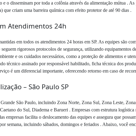
o e o disseminam por toda a colônia através da alimentação mútua . As p
 que criam uma barreira química com efeito protetor de até 90 dias .
em Atendimentos 24h
antidas em todos os atendimentos 24 horas em SP. As equipes são comp
que seguem rigorosos protocolos de segurança, utilizando equipamentos d
mbiente e os cuidados necessários, como a proteção de alimentos e ute
o técnico assinado por responsável habilitado, ficha técnica dos produ
serviço é um diferencial importante, oferecendo retorno em caso de recor
ização – São Paulo SP
 Grande São Paulo, incluindo Zona Norte, Zona Sul, Zona Leste, Zona
etano do Sul, Diadema e Barueri . Empresas com estrutura logística 
a das empresas facilita o deslocamento das equipes e assegura que pos
 por semana, incluindo sábados, domingos e feriados . Abaixo, você enc