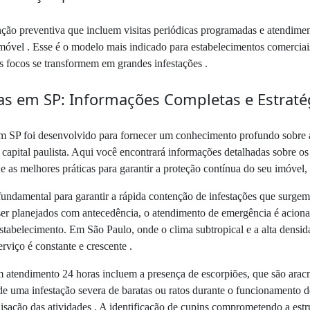
ão preventiva que incluem visitas periódicas programadas e atendimen
imóvel . Esse é o modelo mais indicado para estabelecimentos comercia
s focos se transformem em grandes infestações .
s em SP: Informações Completas e Estraté
m SP foi desenvolvido para fornecer um conhecimento profundo sobre a i
capital paulista. Aqui você encontrará informações detalhadas sobre os 
 as melhores práticas para garantir a proteção contínua do seu imóvel, se
ndamental para garantir a rápida contenção de infestações que surgem 
ser planejados com antecedência, o atendimento de emergência é acion
stabelecimento. Em São Paulo, onde o clima subtropical e a alta densi
rviço é constante e crescente .
m atendimento 24 horas incluem a presença de escorpiões, que são arac
de uma infestação severa de baratas ou ratos durante o funcionamento d
lisação das atividades . A identificação de cupins comprometendo a est