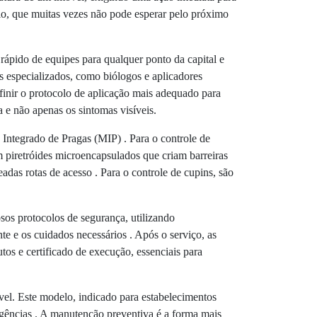
cio, que muitas vezes não pode esperar pelo próximo
ápido de equipes para qualquer ponto da capital e
s especializados, como biólogos e aplicadores
efinir o protocolo de aplicação mais adequado para
a e não apenas os sintomas visíveis.
Integrado de Pragas (MIP) . Para o controle de
om piretróides microencapsulados que criam barreiras
adas rotas de acesso . Para o controle de cupins, são
os protocolos de segurança, utilizando
e e os cuidados necessários . Após o serviço, as
os e certificado de execução, essenciais para
vel. Este modelo, indicado para estabelecimentos
rgências . A manutenção preventiva é a forma mais