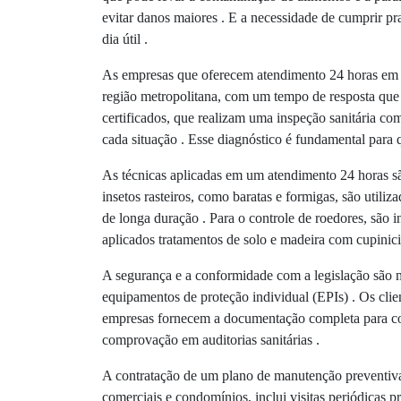
evitar danos maiores . E a necessidade de cumprir pr
dia útil .
As empresas que oferecem atendimento 24 horas em SP
região metropolitana, com um tempo de resposta que 
certificados, que realizam uma inspeção sanitária com
cada situação . Esse diagnóstico é fundamental para 
As técnicas aplicadas em um atendimento 24 horas sã
insetos rasteiros, como baratas e formigas, são utili
de longa duração . Para o controle de roedores, são i
aplicados tratamentos de solo e madeira com cupinici
A segurança e a conformidade com a legislação são m
equipamentos de proteção individual (EPIs) . Os clie
empresas fornecem a documentação completa para comp
comprovação em auditorias sanitárias .
A contratação de um plano de manutenção preventiva é
comerciais e condomínios, inclui visitas periódicas