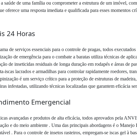
o a saúde de uma família ou comprometer a estrutura de um imóvel, co
ue oferece uma resposta imediata e qualificada para esses momentos crí
is 24 Horas
a de serviços essenciais para o controle de pragas, todos executados
zação de emergência para o combate a baratas utiliza técnicas de aplic
ização de inseticidas residuais de longa duração em rodapés e áreas de p
a-iscas lacrados e armadilhas para controlar rapidamente roedores, tra
inização é um serviço crítico para a proteção de estruturas de madeira,
ras infestadas, utilizando técnicas localizadas que garantem eficácia s
endimento Emergencial
icas avançadas e produtos de alta eficácia, todos aprovados pela ANVI
imação e do meio ambiente . Uma das principais abordagens é o Manejo
tável . Para o controle de insetos rasteiros, empregam-se iscas gel à ba