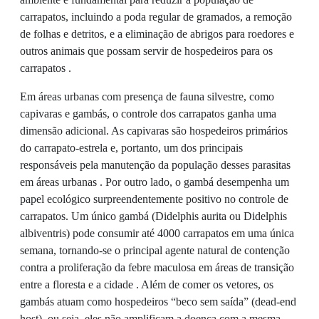
carrapatos, incluindo a poda regular de gramados, a remoção
de folhas e detritos, e a eliminação de abrigos para roedores e
outros animais que possam servir de hospedeiros para os
carrapatos .
Em áreas urbanas com presença de fauna silvestre, como
capivaras e gambás, o controle dos carrapatos ganha uma
dimensão adicional. As capivaras são hospedeiros primários
do carrapato-estrela e, portanto, um dos principais
responsáveis pela manutenção da população desses parasitas
em áreas urbanas . Por outro lado, o gambá desempenha um
papel ecológico surpreendentemente positivo no controle de
carrapatos. Um único gambá (Didelphis aurita ou Didelphis
albiventris) pode consumir até 4000 carrapatos em uma única
semana, tornando-se o principal agente natural de contenção
contra a proliferação da febre maculosa em áreas de transição
entre a floresta e a cidade . Além de comer os vetores, os
gambás atuam como hospedeiros “beco sem saída” (dead-end
host), ou seja, eles não amplificam a doença com a mesma