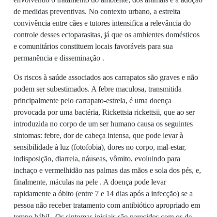
de medidas preventivas. No contexto urbano, a estreita
convivência entre cães e tutores intensifica a relevância do
controle desses ectoparasitas, já que os ambientes domésticos
e comunitários constituem locais favoráveis para sua
permanência e disseminação .
Os riscos à saúde associados aos carrapatos são graves e não
podem ser subestimados. A febre maculosa, transmitida
principalmente pelo carrapato-estrela, é uma doença
provocada por uma bactéria, Rickettsia rickettsii, que ao ser
introduzida no corpo de um ser humano causa os seguintes
sintomas: febre, dor de cabeça intensa, que pode levar à
sensibilidade à luz (fotofobia), dores no corpo, mal-estar,
indisposição, diarreia, náuseas, vômito, evoluindo para
inchaço e vermelhidão nas palmas das mãos e sola dos pés, e,
finalmente, máculas na pele . A doença pode levar
rapidamente a óbito (entre 7 e 14 dias após a infecção) se a
pessoa não receber tratamento com antibiótico apropriado em
tempo hábil . Os sintomas iniciais são parecidos com os de