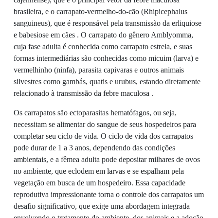
brasileira, e o carrapato-vermelho-do-cão (Rhipicephalus
sanguineus), que é responsável pela transmissão da erliquiose
e babesiose em cães . O carrapato do gênero Amblyomma,
cuja fase adulta é conhecida como carrapato estrela, e suas
formas intermediárias são conhecidas como micuim (larva) e
vermelhinho (ninfa), parasita capivaras e outros animais
silvestres como gambás, quatis e urubus, estando diretamente
relacionado à transmissão da febre maculosa .
Os carrapatos são ectoparasitas hematófagos, ou seja,
necessitam se alimentar do sangue de seus hospedeiros para
completar seu ciclo de vida. O ciclo de vida dos carrapatos
pode durar de 1 a 3 anos, dependendo das condições
ambientais, e a fêmea adulta pode depositar milhares de ovos
no ambiente, que eclodem em larvas e se espalham pela
vegetação em busca de um hospedeiro. Essa capacidade
reprodutiva impressionante torna o controle dos carrapatos um
desafio significativo, que exige uma abordagem integrada
envolvendo o tratamento do ambiente, dos animais e a adoção