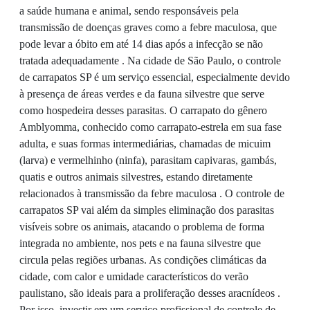
a saúde humana e animal, sendo responsáveis pela
transmissão de doenças graves como a febre maculosa, que
pode levar a óbito em até 14 dias após a infecção se não
tratada adequadamente . Na cidade de São Paulo, o controle
de carrapatos SP é um serviço essencial, especialmente devido
à presença de áreas verdes e da fauna silvestre que serve
como hospedeira desses parasitas. O carrapato do gênero
Amblyomma, conhecido como carrapato-estrela em sua fase
adulta, e suas formas intermediárias, chamadas de micuim
(larva) e vermelhinho (ninfa), parasitam capivaras, gambás,
quatis e outros animais silvestres, estando diretamente
relacionados à transmissão da febre maculosa . O controle de
carrapatos SP vai além da simples eliminação dos parasitas
visíveis sobre os animais, atacando o problema de forma
integrada no ambiente, nos pets e na fauna silvestre que
circula pelas regiões urbanas. As condições climáticas da
cidade, com calor e umidade característicos do verão
paulistano, são ideais para a proliferação desses aracnídeos .
Por isso, investir em um serviço profissional de controle de