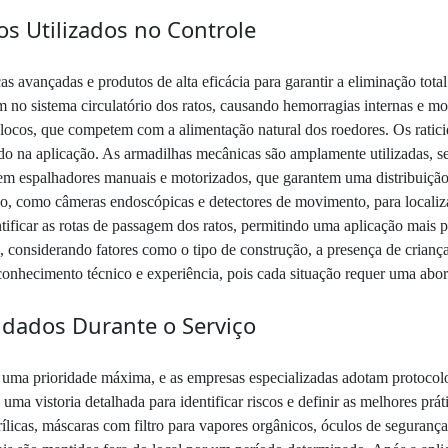
s Utilizados no Controle
s avançadas e produtos de alta eficácia para garantir a eliminação total
m no sistema circulatório dos ratos, causando hemorragias internas e mo
 blocos, que competem com a alimentação natural dos roedores. Os ratic
do na aplicação. As armadilhas mecânicas são amplamente utilizadas, 
uem espalhadores manuais e motorizados, que garantem uma distribuição 
ão, como câmeras endoscópicas e detectores de movimento, para localiza
tificar as rotas de passagem dos ratos, permitindo uma aplicação mais p
 considerando fatores como o tipo de construção, a presença de criança
conhecimento técnico e experiência, pois cada situação requer uma abor
idados Durante o Serviço
uma prioridade máxima, e as empresas especializadas adotam protocolos 
 uma vistoria detalhada para identificar riscos e definir as melhores prát
ílicas, máscaras com filtro para vapores orgânicos, óculos de seguranç