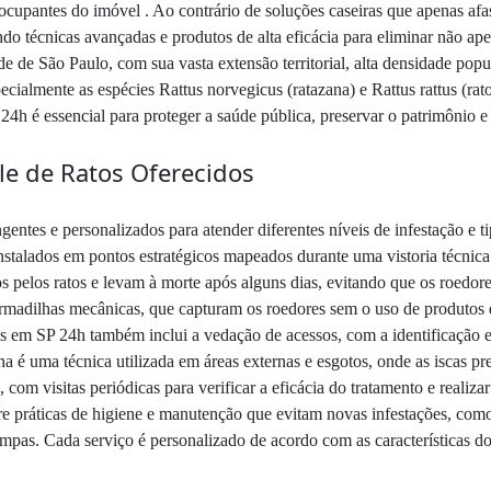
 ocupantes do imóvel . Ao contrário de soluções caseiras que apenas af
zando técnicas avançadas e produtos de alta eficácia para eliminar não ap
de de São Paulo, com sua vasta extensão territorial, alta densidade pop
pecialmente as espécies Rattus norvegicus (ratazana) e Rattus rattus (ra
4h é essencial para proteger a saúde pública, preservar o patrimônio e 
le de Ratos Oferecidos
entes e personalizados para atender diferentes níveis de infestação e ti
 instalados em pontos estratégicos mapeados durante uma vistoria técnica
s pelos ratos e levam à morte após alguns dias, evitando que os roedo
 armadilhas mecânicas, que capturam os roedores sem o uso de produtos 
atos em SP 24h também inclui a vedação de acessos, com a identificação e
na é uma técnica utilizada em áreas externas e esgotos, onde as iscas pr
com visitas periódicas para verificar a eficácia do tratamento e realiz
bre práticas de higiene e manutenção que evitam novas infestações, com
mpas. Cada serviço é personalizado de acordo com as características d