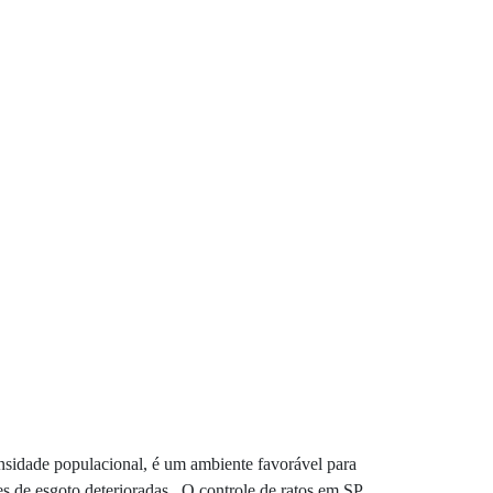
ensidade populacional, é um ambiente favorável para
es de esgoto deterioradas . O controle de ratos em SP