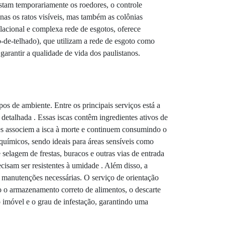
astam temporariamente os roedores, o controle
enas os ratos visíveis, mas também as colônias
ulacional e complexa rede de esgotos, oferece
to-de-telhado), que utilizam a rede de esgoto como
garantir a qualidade de vida dos paulistanos.
pos de ambiente. Entre os principais serviços está a
 detalhada . Essas iscas contêm ingredientes ativos de
res associem a isca à morte e continuem consumindo o
químicos, sendo ideais para áreas sensíveis como
 selagem de frestas, buracos e outras vias de entrada
ecisam ser resistentes à umidade . Além disso, a
ar manutenções necessárias. O serviço de orientação
o o armazenamento correto de alimentos, o descarte
o imóvel e o grau de infestação, garantindo uma