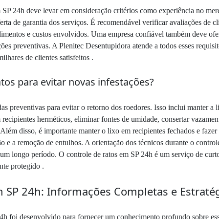
 SP 24h deve levar em consideração critérios como experiência no merca
a de garantia dos serviços. É recomendável verificar avaliações de clien
dimentos e custos envolvidos. Uma empresa confiável também deve ofere
ações preventivas. A Plenitec Desentupidora atende a todos esses requis
hares de clientes satisfeitos .
tos para evitar novas infestações?
as preventivas para evitar o retorno dos roedores. Isso inclui manter a
 recipientes herméticos, eliminar fontes de umidade, consertar vazament
 Além disso, é importante manter o lixo em recipientes fechados e fazer
 e a remoção de entulhos. A orientação dos técnicos durante o controle 
r um longo período. O controle de ratos em SP 24h é um serviço de cu
te protegido .
 SP 24h: Informações Completas e Estratég
24h foi desenvolvido para fornecer um conhecimento profundo sobre ess