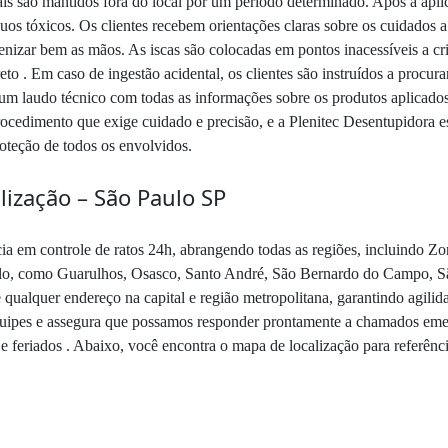
mais são mantidos fora do local por um período determinado. Após a apl
uos tóxicos. Os clientes recebem orientações claras sobre os cuidados
gienizar bem as mãos. As iscas são colocadas em pontos inacessíveis a cr
to . Em caso de ingestão acidental, os clientes são instruídos a procur
um laudo técnico com todas as informações sobre os produtos aplicado
ocedimento que exige cuidado e precisão, e a Plenitec Desentupidora 
roteção de todos os envolvidos.
ização – São Paulo SP
a em controle de ratos 24h, abrangendo todas as regiões, incluindo Z
ulo, como Guarulhos, Osasco, Santo André, São Bernardo do Campo, Sã
 qualquer endereço na capital e região metropolitana, garantindo agilid
 equipes e assegura que possamos responder prontamente a chamados eme
e feriados . Abaixo, você encontra o mapa de localização para referênci