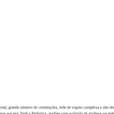
torial, grande número de construções, rede de esgoto complexa e alta d
imas aos rios Tietê e Pinheiros, regiões com acúmulo de resíduos ou red