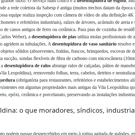
 grande fluxo. O serviço mais crítico é a
desentupidora de esgoto
, in
nde a rede coletora da Sabesp é antiga (muitos trechos datam da época 
Nossa equipe realiza inspeção com câmera de vídeo de alta definição 4K 
onetes e refeitórios industriais), raízes de árvores, acúmulo de areia e 
o de canos antigos de ferro ou cerâmica. Para pias de cozinha de resid
Carlos Weber), a
desentupidora de pias
utiliza molas profissionais de
ão agridem as tubulações. A
desentupidora de vaso sanitário
resolve e
: objetos sólidos (absorventes, fraldas, frascos, brinquedos, escovas de
lta sucção, sondas flexíveis de fibra de carbono com microcâmera (10
á a
desentupidora de ralos
abrange ralos de calçadas, pátios de manobr
la Leopoldina), removendo folhas, terra, cabelos, detritos e neutraliza
 gordura
(obrigatória para restaurantes, refeitórios e estabelecimentos al
existentes em algumas propriedades mais antigas da Vila Leopoldina qu
to, epóxi, cerâmica e porcelanato, preservando as instalações industria
oldina: o que moradores, síndicos, industri
nto podem passar despercebidos em meio à rotina agitada de galpões, es