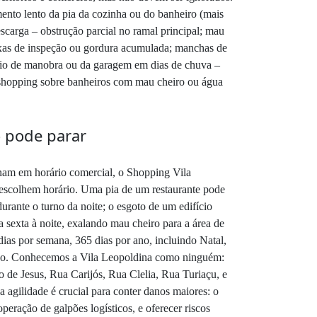
mento lento da pia da cozinha ou do banheiro (mais
scarga – obstrução parcial no ramal principal; mau
aixas de inspeção ou gordura acumulada; manchas de
pátio de manobra ou da garagem em dias de chuva –
o shopping sobre banheiros com mau cheiro ou água
o pode parar
onam em horário comercial, o Shopping Vila
o escolhem horário. Uma pia de um restaurante pode
urante o turno da noite; o esgoto de um edifício
 sexta à noite, exalando mau cheiro para a área de
ias por semana, 365 dias por ano, incluindo Natal,
ação. Conhecemos a Vila Leopoldina como ninguém:
de Jesus, Rua Carijós, Rua Clelia, Rua Turiaçu, e
 agilidade é crucial para conter danos maiores: o
peração de galpões logísticos, e oferecer riscos