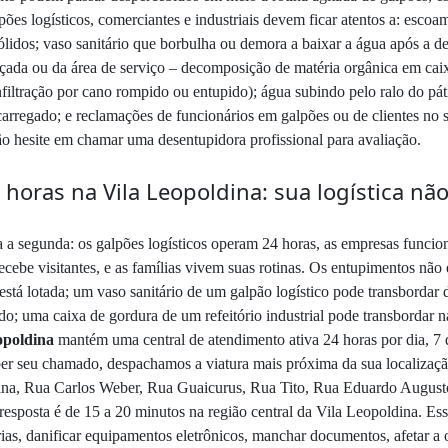
ões logísticos, comerciantes e industriais devem ficar atentos a: escoa
lidos; vaso sanitário que borbulha ou demora a baixar a água após a de
calçada ou da área de serviço – decomposição de matéria orgânica em c
infiltração por cano rompido ou entupido); água subindo pelo ralo do 
carregado; e reclamações de funcionários em galpões ou de clientes n
o hesite em chamar uma desentupidora profissional para avaliação.
oras na Vila Leopoldina: sua logística nã
 a segunda: os galpões logísticos operam 24 horas, as empresas funci
ecebe visitantes, e as famílias vivem suas rotinas. Os entupimentos nã
stá lotada; um vaso sanitário de um galpão logístico pode transbordar d
o; uma caixa de gordura de um refeitório industrial pode transbordar na
opoldina
mantém uma central de atendimento ativa 24 horas por dia, 7 d
ber seu chamado, despachamos a viatura mais próxima da sua localiz
ina, Rua Carlos Weber, Rua Guaicurus, Rua Tito, Rua Eduardo Augusto 
resposta é de 15 a 20 minutos na região central da Vila Leopoldina. Essa
ias, danificar equipamentos eletrônicos, manchar documentos, afetar a o