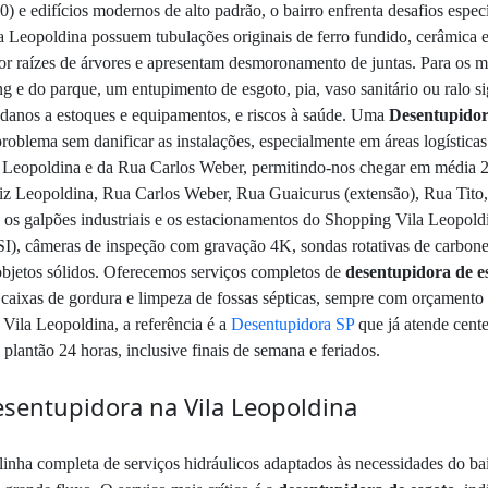
) e edifícios modernos de alto padrão, o bairro enfrenta desafios especí
Vila Leopoldina possuem tubulações originais de ferro fundido, cerâmic
r raízes de árvores e apresentam desmoronamento de juntas. Para os mor
g e do parque, um entupimento de esgoto, pia, vaso sanitário ou ralo s
, danos a estoques e equipamentos, e riscos à saúde. Uma
Desentupidor
blema sem danificar as instalações, especialmente em áreas logísticas 
 Leopoldina e da Rua Carlos Weber, permitindo-nos chegar em média 20
triz Leopoldina, Rua Carlos Weber, Rua Guaicurus (extensão), Rua Tit
omo os galpões industriais e os estacionamentos do Shopping Vila Leopo
PSI), câmeras de inspeção com gravação 4K, sondas rotativas de carbon
objetos sólidos. Oferecemos serviços completos de
desentupidora de e
 caixas de gordura e limpeza de fossas sépticas, sempre com orçamento 
a Vila Leopoldina, a referência é a
Desentupidora SP
que já atende cent
plantão 24 horas, inclusive finais de semana e feriados.
esentupidora na Vila Leopoldina
inha completa de serviços hidráulicos adaptados às necessidades do bai