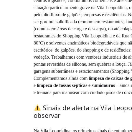
centros logísticos, condomínios comerciais e áreas de
situação particularmente grave na Vila Leopoldina, o
pelo alto fluxo de galpões, empresas e residências. 
ser gordura solidificada (comum em restaurantes, lanch
(comuns em áreas de carga e descarga), ou até colaps
restaurantes do Shopping Vila Leopoldina e da Rua 
80°C) e solventes enzimáticos biodegradáveis que n
escritórios, de galpões, do shopping e de residências
vedação. Trabalhamos com ventosas industriais de a
pontas revestidas de silicone, sem quebrar a louça. J
garagens subterrâneas e estacionamentos (Shopping Vi
Complementamos ainda com
limpeza de caixas de
e
limpeza de fossas sépticas e sumidouros
– ainda 
é treinada para manusear com cuidado pisos de concre
Sinais de alerta na Vila Leop
observar
Na Vila Leopoldina, os primeiros sinais de entupime