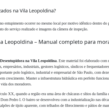
izados na Vila Leopoldina?
smo entupimento ocorrer no mesmo local por motivo idêntico dentro do 
nto do serviço realizado e imagens da câmera de inspeção.
a Leopoldina – Manual completo para mora
Desentupidora na Vila Leopoldina
. Este material foi elaborado com 
 empresários, industriais, gestores logísticos, síndicos e frequentadore
rtante polo logístico, industrial e empresarial de São Paulo, com deze
s em crescimento. Manter a infraestrutura hidráulica em perfeito funcio
e vida dos moradores.
século XX, quando a região era uma área de chácaras e sítios da famíl
om Pedro I. O bairro se desenvolveu com a industrialização nas década
alpões de tijolo aparente, com telhados de fibrocimento e pátios de man