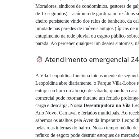
Moradores, síndicos de condomínios, gestores de galp
de 15 segundos) – acúmulo de gordura ou resíduos só
cheiro persistente vindo dos ralos do banheiro, da 
umidade nas paredes de imóveis antigos (típicas de 
entupimento na rede pluvial ou esgoto público sobre
parada. Ao perceber qualquer um desses sintomas, nã
Atendimento emergencial 24 h
A Vila Leopoldina funciona intensamente de segunda
Leopoldina abre diariamente, o Parque Villa-Lobos r
entupir na hora do almoço de sábado, quando a casa e
comercial pode retornar durante um feriado prolongad
carga e descarga. Nossa
Desentupidora na Vila Le
Ano Novo, Carnaval e feriados municipais. Ao rece
sabemos os atalhos pela Avenida Imperatriz Leopold
pelas ruas internas do bairro. Nosso tempo médio de 
refluxo de esgoto pode destruir estoques de mercador