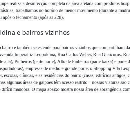
uipe realiza a desinfecção completa da área afetada com produtos hospi
ndústrias, trabalhamos no horário de menor movimento (durante a madru
ou após o fechamento (após as 22h).
ldina e bairros vizinhos
 bairro e também se estende para bairros vizinhos que compartilham da
 (Avenida Imperatriz Leopoldina, Rua Carlos Weber, Rua Guaicurus, Ru
te alta), Pinheiros (parte norte), Alto de Pinheiros (parte baixa) e part
transportadoras), empresas de médio e grande porte, o Shopping Vila Le
 escolas, clínicas, e as residências do bairro (casas, edifícios antigos
as algumas áreas de galpões têm acesso restrito – nossas viaturas são
 difícil manobra. O mapa abaixo mostra nossa área de abrangência com 