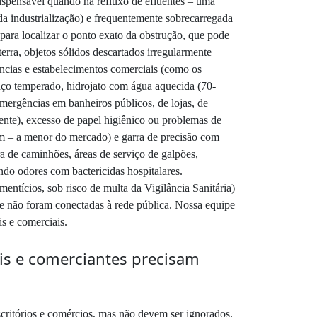
dispensável quando há refluxo de efluentes – uma
da industrialização) e frequentemente sobrecarregada
para localizar o ponto exato da obstrução, que pode
terra, objetos sólidos descartados irregularmente
ências e estabelecimentos comerciais (como os
 aço temperado, hidrojato com água aquecida (70-
mergências em banheiros públicos, de lojas, de
 dente), excesso de papel higiênico ou problemas de
mm – a menor do mercado) e garra de precisão com
a de caminhões, áreas de serviço de galpões,
ndo odores com bactericidas hospitalares.
imentícios, sob risco de multa da Vigilância Sanitária)
e não foram conectadas à rede pública. Nossa equipe
is e comerciais.
ais e comerciantes precisam
critórios e comércios, mas não devem ser ignorados.