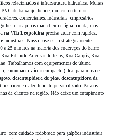
ficos relacionados à infraestrutura hidráulica. Muitas
a e PVC de baixa qualidade, que com o tempo
adores, comerciantes, industriais, empresários,
ignifica não apenas mau cheiro e água parada, mas
a na Vila Leopoldina
precisa atuar com rapidez,
e industriais. Nossa base está estrategicamente
 a 25 minutos na maioria dos endereços do bairro,
o, Rua Eduardo Augusto de Jesus, Rua Carijós, Rua
ldina. Trabalhamos com equipamentos de última
eto, caminhão a vácuo compacto (ideal para ruas de
sgoto
,
desentupidora de pias
,
desentupidora de
transparente e atendimento personalizado. Para os
enas de clientes na região. Não deixe um entupimento
rro, com cuidado redobrado para galpões industriais,