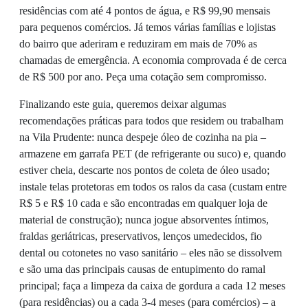
residências com até 4 pontos de água, e R$ 99,90 mensais
para pequenos comércios. Já temos várias famílias e lojistas
do bairro que aderiram e reduziram em mais de 70% as
chamadas de emergência. A economia comprovada é de cerca
de R$ 500 por ano. Peça uma cotação sem compromisso.
Finalizando este guia, queremos deixar algumas
recomendações práticas para todos que residem ou trabalham
na Vila Prudente: nunca despeje óleo de cozinha na pia –
armazene em garrafa PET (de refrigerante ou suco) e, quando
estiver cheia, descarte nos pontos de coleta de óleo usado;
instale telas protetoras em todos os ralos da casa (custam entre
R$ 5 e R$ 10 cada e são encontradas em qualquer loja de
material de construção); nunca jogue absorventes íntimos,
fraldas geriátricas, preservativos, lenços umedecidos, fio
dental ou cotonetes no vaso sanitário – eles não se dissolvem
e são uma das principais causas de entupimento do ramal
principal; faça a limpeza da caixa de gordura a cada 12 meses
(para residências) ou a cada 3-4 meses (para comércios) – a