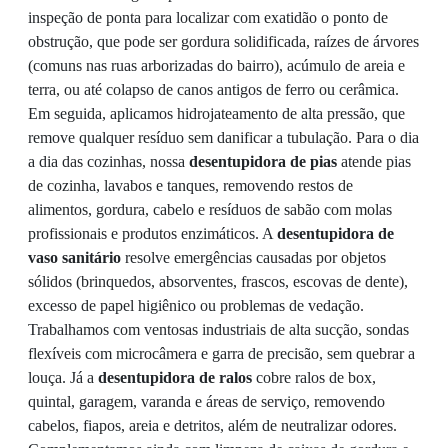
inspeção de ponta para localizar com exatidão o ponto de
obstrução, que pode ser gordura solidificada, raízes de árvores
(comuns nas ruas arborizadas do bairro), acúmulo de areia e
terra, ou até colapso de canos antigos de ferro ou cerâmica.
Em seguida, aplicamos hidrojateamento de alta pressão, que
remove qualquer resíduo sem danificar a tubulação. Para o dia
a dia das cozinhas, nossa
desentupidora de pias
atende pias
de cozinha, lavabos e tanques, removendo restos de
alimentos, gordura, cabelo e resíduos de sabão com molas
profissionais e produtos enzimáticos. A
desentupidora de
vaso sanitário
resolve emergências causadas por objetos
sólidos (brinquedos, absorventes, frascos, escovas de dente),
excesso de papel higiênico ou problemas de vedação.
Trabalhamos com ventosas industriais de alta sucção, sondas
flexíveis com microcâmera e garra de precisão, sem quebrar a
louça. Já a
desentupidora de ralos
cobre ralos de box,
quintal, garagem, varanda e áreas de serviço, removendo
cabelos, fiapos, areia e detritos, além de neutralizar odores.