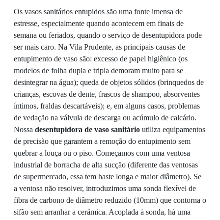
Os vasos sanitários entupidos são uma fonte imensa de
estresse, especialmente quando acontecem em finais de
semana ou feriados, quando o serviço de desentupidora pode
ser mais caro. Na Vila Prudente, as principais causas de
entupimento de vaso são: excesso de papel higiênico (os
modelos de folha dupla e tripla demoram muito para se
desintegrar na água); queda de objetos sólidos (brinquedos de
crianças, escovas de dente, frascos de shampoo, absorventes
íntimos, fraldas descartáveis); e, em alguns casos, problemas
de vedação na válvula de descarga ou acúmulo de calcário.
Nossa
desentupidora de vaso sanitário
utiliza equipamentos
de precisão que garantem a remoção do entupimento sem
quebrar a louça ou o piso. Começamos com uma ventosa
industrial de borracha de alta sucção (diferente das ventosas
de supermercado, essa tem haste longa e maior diâmetro). Se
a ventosa não resolver, introduzimos uma sonda flexível de
fibra de carbono de diâmetro reduzido (10mm) que contorna o
sifão sem arranhar a cerâmica. Acoplada à sonda, há uma