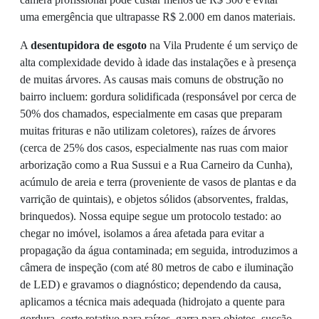
uma emergência que ultrapasse R$ 2.000 em danos materiais.
A
desentupidora de esgoto
na Vila Prudente é um serviço de
alta complexidade devido à idade das instalações e à presença
de muitas árvores. As causas mais comuns de obstrução no
bairro incluem: gordura solidificada (responsável por cerca de
50% dos chamados, especialmente em casas que preparam
muitas frituras e não utilizam coletores), raízes de árvores
(cerca de 25% dos casos, especialmente nas ruas com maior
arborização como a Rua Sussui e a Rua Carneiro da Cunha),
acúmulo de areia e terra (proveniente de vasos de plantas e da
varrição de quintais), e objetos sólidos (absorventes, fraldas,
brinquedos). Nossa equipe segue um protocolo testado: ao
chegar no imóvel, isolamos a área afetada para evitar a
propagação da água contaminada; em seguida, introduzimos a
câmera de inspeção (com até 80 metros de cabo e iluminação
de LED) e gravamos o diagnóstico; dependendo da causa,
aplicamos a técnica mais adequada (hidrojato a quente para
gordura, corte rotativo para raízes, garra para objetos, sucção