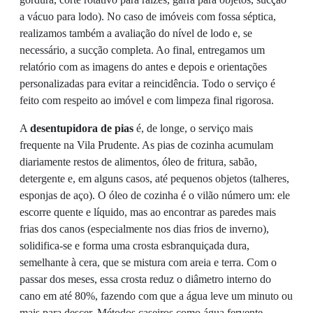
a vácuo para lodo). No caso de imóveis com fossa séptica,
realizamos também a avaliação do nível de lodo e, se
necessário, a sucção completa. Ao final, entregamos um
relatório com as imagens do antes e depois e orientações
personalizadas para evitar a reincidência. Todo o serviço é
feito com respeito ao imóvel e com limpeza final rigorosa.
A
desentupidora de pias
é, de longe, o serviço mais
frequente na Vila Prudente. As pias de cozinha acumulam
diariamente restos de alimentos, óleo de fritura, sabão,
detergente e, em alguns casos, até pequenos objetos (talheres,
esponjas de aço). O óleo de cozinha é o vilão número um: ele
escorre quente e líquido, mas ao encontrar as paredes mais
frias dos canos (especialmente nos dias frios de inverno),
solidifica-se e forma uma crosta esbranquiçada dura,
semelhante à cera, que se mistura com areia e terra. Com o
passar dos meses, essa crosta reduz o diâmetro interno do
cano em até 80%, fazendo com que a água leve um minuto ou
mais para descer. Métodos caseiros como água fervente,