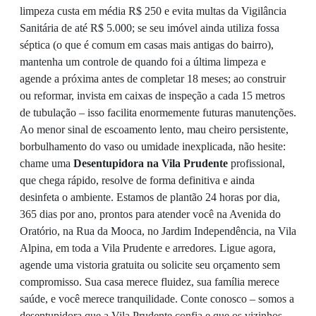
limpeza custa em média R$ 250 e evita multas da Vigilância
Sanitária de até R$ 5.000; se seu imóvel ainda utiliza fossa
séptica (o que é comum em casas mais antigas do bairro),
mantenha um controle de quando foi a última limpeza e
agende a próxima antes de completar 18 meses; ao construir
ou reformar, invista em caixas de inspeção a cada 15 metros
de tubulação – isso facilita enormemente futuras manutenções.
Ao menor sinal de escoamento lento, mau cheiro persistente,
borbulhamento do vaso ou umidade inexplicada, não hesite:
chame uma
Desentupidora na Vila Prudente
profissional,
que chega rápido, resolve de forma definitiva e ainda
desinfeta o ambiente. Estamos de plantão 24 horas por dia,
365 dias por ano, prontos para atender você na Avenida do
Oratório, na Rua da Mooca, no Jardim Independência, na Vila
Alpina, em toda a Vila Prudente e arredores. Ligue agora,
agende uma vistoria gratuita ou solicite seu orçamento sem
compromisso. Sua casa merece fluidez, sua família merece
saúde, e você merece tranquilidade. Conte conosco – somos a
desentupidora que a Vila Prudente confia e que os vizinhos