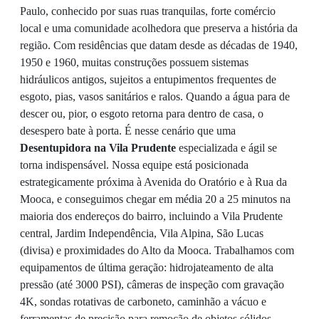
Paulo, conhecido por suas ruas tranquilas, forte comércio
local e uma comunidade acolhedora que preserva a história da
região. Com residências que datam desde as décadas de 1940,
1950 e 1960, muitas construções possuem sistemas
hidráulicos antigos, sujeitos a entupimentos frequentes de
esgoto, pias, vasos sanitários e ralos. Quando a água para de
descer ou, pior, o esgoto retorna para dentro de casa, o
desespero bate à porta. É nesse cenário que uma
Desentupidora na Vila Prudente
especializada e ágil se
torna indispensável. Nossa equipe está posicionada
estrategicamente próxima à Avenida do Oratório e à Rua da
Mooca, e conseguimos chegar em média 20 a 25 minutos na
maioria dos endereços do bairro, incluindo a Vila Prudente
central, Jardim Independência, Vila Alpina, São Lucas
(divisa) e proximidades do Alto da Mooca. Trabalhamos com
equipamentos de última geração: hidrojateamento de alta
pressão (até 3000 PSI), câmeras de inspeção com gravação
4K, sondas rotativas de carboneto, caminhão a vácuo e
ferramentas de precisão para remoção de objetos sólidos.