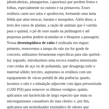
jabuticabeiras, pitangueiras, cajazeiras) que perdem frutos e
folhas, especialmente no outono e na primavera. Esses
resíduos caem nos ralos e apodrecem, formando uma lama
fétida que atrai moscas, baratas e mosquitos. Além disso, a
terra dos vasos de plantas, a ração de animais que é varrida
para o quintal, o pó de osso usado na jardinagem e até
pequenas pedras podem acumular-se e bloquear a passagem.
Nossa
desentupidora de ralos
é realizada em etapas:
primeiro, removemos a tampa do ralo (se for grade de
concreto, utilizamos ferramentas específicas para não quebrá-
la); segundo, introduzimos uma escova rotativa motorizada
com cerdas de aço ou de poliamida, que desagrega todo o
material sólido; terceiro, aspiramos os resíduos com um
equipamento de vácuo portátil de alta potência; quarto,
lavamos o ralo e a tubulação adjacente com água pressurizada
(1200 PSI) para remover os últimos vestígios; quinto,
aplicamos um bactericida de largo espectro que mata os
microrganismos causadores do mau cheiro; e, por fim,
aplicamos um neutralizador enzimático de odores que