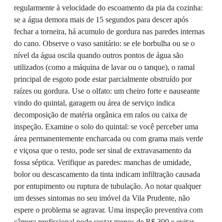
regularmente à velocidade do escoamento da pia da cozinha:
se a água demora mais de 15 segundos para descer após
fechar a torneira, há acumulo de gordura nas paredes internas
do cano. Observe o vaso sanitário: se ele borbulha ou se o
nível da água oscila quando outros pontos de água são
utilizados (como a máquina de lavar ou o tanque), o ramal
principal de esgoto pode estar parcialmente obstruído por
raízes ou gordura. Use o olfato: um cheiro forte e nauseante
vindo do quintal, garagem ou área de serviço indica
decomposição de matéria orgânica em ralos ou caixa de
inspeção. Examine o solo do quintal: se você perceber uma
área permanentemente encharcada ou com grama mais verde
e viçosa que o resto, pode ser sinal de extravasamento da
fossa séptica. Verifique as paredes: manchas de umidade,
bolor ou descascamento da tinta indicam infiltração causada
por entupimento ou ruptura de tubulação. Ao notar qualquer
um desses sintomas no seu imóvel da Vila Prudente, não
espere o problema se agravar. Uma inspeção preventiva com
câmera profissional pode custar menos de R$ 300 e evitar