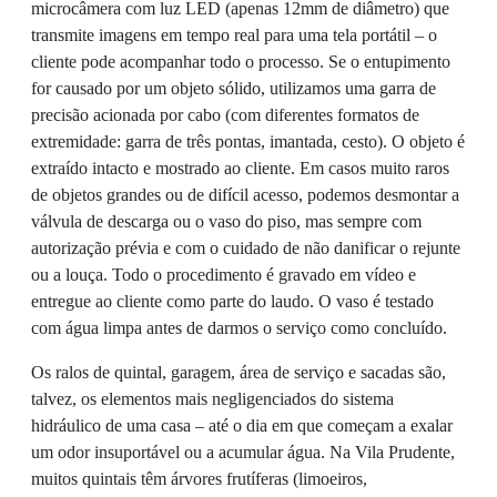
microcâmera com luz LED (apenas 12mm de diâmetro) que
transmite imagens em tempo real para uma tela portátil – o
cliente pode acompanhar todo o processo. Se o entupimento
for causado por um objeto sólido, utilizamos uma garra de
precisão acionada por cabo (com diferentes formatos de
extremidade: garra de três pontas, imantada, cesto). O objeto é
extraído intacto e mostrado ao cliente. Em casos muito raros
de objetos grandes ou de difícil acesso, podemos desmontar a
válvula de descarga ou o vaso do piso, mas sempre com
autorização prévia e com o cuidado de não danificar o rejunte
ou a louça. Todo o procedimento é gravado em vídeo e
entregue ao cliente como parte do laudo. O vaso é testado
com água limpa antes de darmos o serviço como concluído.
Os ralos de quintal, garagem, área de serviço e sacadas são,
talvez, os elementos mais negligenciados do sistema
hidráulico de uma casa – até o dia em que começam a exalar
um odor insuportável ou a acumular água. Na Vila Prudente,
muitos quintais têm árvores frutíferas (limoeiros,