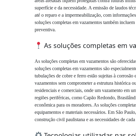
áreas afetadas fiquem protegidas contra futuras infi
superfície e da necessidade. A emissão de laudos té
até o reparo e a impermeabilização, com informações
soluções completas em vazamentos também incluem a 
preventiva.
As soluções completas em v
As soluções completas em vazamentos são oferecidas
soluções completas em vazamentos são especialmente 
tubulações de cobre e ferro estão sujeitas à corrosã
vazamentos sem comprometer a estrutura histórica o
residenciais e comerciais, onde um vazamento em uma
regiões periféricas, como Capão Redondo, Brasilândi
econômica para os moradores. As soluções completas
equipamentos e materiais necessários. Em São Paulo,
construção civil paulistana e as necessidades de cada 
Tecnologias utilizadas nas 