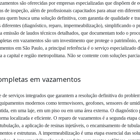
zamentos são oferecidas por empresas especializadas que dispõem de e
s de inspeção, além de profissionais capacitados para atuar em diferent
ara quem busca uma solução definitiva, com garantia de qualidade e t
s diferentes (diagnóstico, reparo, impermeabilização), simplificando o p
 emissão de laudos técnicos detalhados, que documentam todo o proce
pletas em vazamentos são um investimento que protege o patrimônio, ec
entos em São Paulo, a principal referência é o serviço especializado 
 a capital e região metropolitana. Não se contente com soluções parci
completas em vazamentos
e serviços integrados que garantem a resolução definitiva do problem
equipamentos modernos como termovisores, geofones, sensores de umidad
tida, em uma laje, em um piso ou em uma área externa. O diagnóstico 
forma localizada e eficiente. O reparo de vazamentos é a segunda etapa
tubulação, a aplicação de resinas injetáveis, o encamisamento de tubul
entos e estruturas. A impermeabilização é uma etapa essencial das so