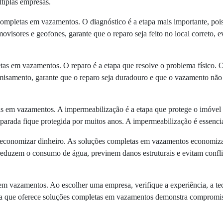
ltiplas empresas.
completas em vazamentos. O diagnóstico é a etapa mais importante, poi
isores e geofones, garante que o reparo seja feito no local correto, e
tas em vazamentos. O reparo é a etapa que resolve o problema físico. 
amisamento, garante que o reparo seja duradouro e que o vazamento não 
 em vazamentos. A impermeabilização é a etapa que protege o imóvel con
arada fique protegida por muitos anos. A impermeabilização é essencial
onomizar dinheiro. As soluções completas em vazamentos economizam 
 reduzem o consumo de água, previnem danos estruturais e evitam confli
vazamentos. Ao escolher uma empresa, verifique a experiência, a tecnol
sa que oferece soluções completas em vazamentos demonstra compromisso