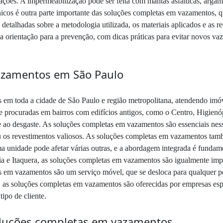
ltrações. A impermeabilização pode ser feita com mantas asfálticas, arg
cnicos é outra parte importante das soluções completas em vazamentos, 
 detalhadas sobre a metodologia utilizada, os materiais aplicados e as
orientação para a prevenção, com dicas práticas para evitar novos va
azamentos em São Paulo
 em toda a cidade de São Paulo e região metropolitana, atendendo imóv
procuradas em bairros com edifícios antigos, como o Centro, Higienópo
o e ao desgaste. As soluções completas em vazamentos são essenciais nes
u os revestimentos valiosos. As soluções completas em vazamentos tam
 unidade pode afetar várias outras, e a abordagem integrada é fundamen
a e Itaquera, as soluções completas em vazamentos são igualmente impo
 em vazamentos são um serviço móvel, que se desloca para qualquer pon
 as soluções completas em vazamentos são oferecidas por empresas esp
tipo de cliente.
soluções completas em vazamentos