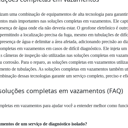
am uma combinação de equipamentos de alta tecnologia para garantir a 
ntos mais importantes nas soluções completas em vazamentos. Ele capt
resença de água onde ela não deveria estar. O geofone eletrônico é out
ermitindo a localização precisa da fuga, mesmo em tubulações de difíc
esença de água e delimitar a área afetada, adicionando precisão ao dia
ompletas em vazamentos em casos de difícil diagnóstico. Ele injeta um g
 câmeras de inspeção são utilizadas nas soluções completas em vazament
 ou corrosão. Para o reparo, as soluções completas em vazamentos utili
misamento de tubulações. As soluções completas em vazamentos também 
mbinação dessas tecnologias garante um serviço completo, preciso e efi
soluções completas em vazamentos (FAQ)
mpletas em vazamentos para ajudar você a entender melhor como funcion
amentos de um serviço de diagnóstico isolado?